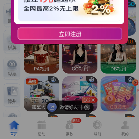
抢庄牛牛
炸金花
GO棋牌
立即注册
PA视讯
GO视讯
DB视讯
送200
派发中
加拿大28
极速赛车
GO彩票
邀请好友
送3%
首页
活动
存款
赚钱
我的